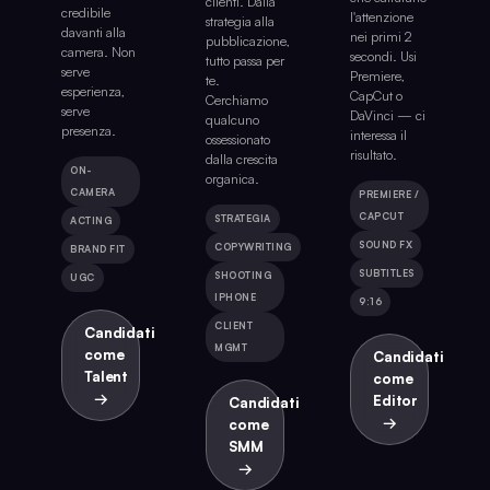
clienti. Dalla
credibile
l'attenzione
strategia alla
davanti alla
nei primi 2
pubblicazione,
camera. Non
secondi. Usi
tutto passa per
serve
Premiere,
te.
esperienza,
CapCut o
Cerchiamo
serve
DaVinci — ci
qualcuno
presenza.
interessa il
ossessionato
risultato.
dalla crescita
ON-
organica.
CAMERA
PREMIERE /
CAPCUT
STRATEGIA
ACTING
SOUND FX
COPYWRITING
BRAND FIT
SUBTITLES
SHOOTING
UGC
IPHONE
9:16
CLIENT
Candidati
MGMT
come
Candidati
Talent
come
→
Editor
Candidati
→
come
SMM
→