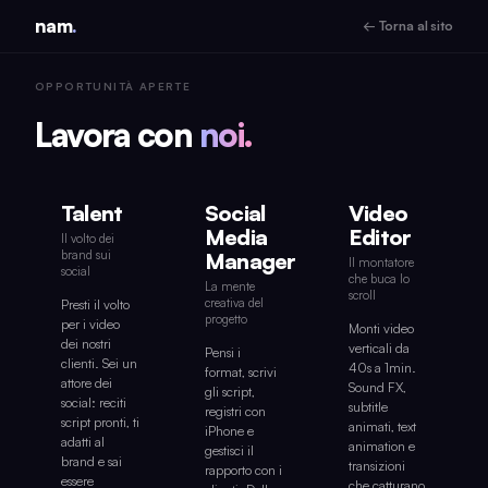
nam
.
← Torna al sito
OPPORTUNITÀ APERTE
Lavora con
noi.
Talent
Social
Video
Media
Editor
Il volto dei
brand sui
Manager
Il montatore
social
che buca lo
La mente
scroll
creativa del
Presti il volto
progetto
per i video
Monti video
dei nostri
verticali da
Pensi i
clienti. Sei un
40s a 1min.
format, scrivi
attore dei
Sound FX,
gli script,
social: reciti
subtitle
registri con
script pronti, ti
animati, text
iPhone e
adatti al
animation e
gestisci il
brand e sai
transizioni
rapporto con i
essere
che catturano